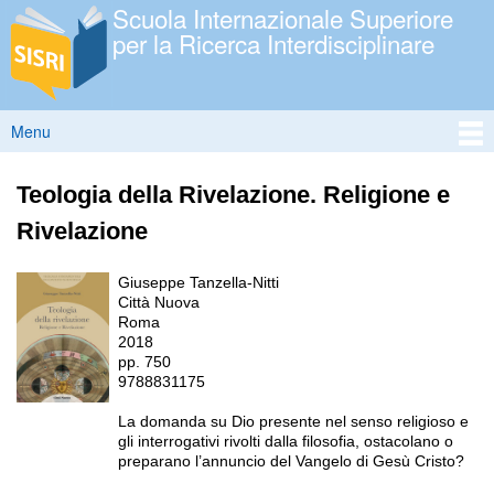
Scuola Internazionale Superiore
Salta al
per la Ricerca Interdisciplinare
contenuto
principale
Menu
Menu principale
Teologia della Rivelazione. Religione e
Rivelazione
Giuseppe Tanzella-Nitti
Città Nuova
Roma
2018
pp. 750
9788831175
La domanda su Dio presente nel senso religioso e
gli interrogativi rivolti dalla filosofia, ostacolano o
preparano l’annuncio del Vangelo di Gesù Cristo?