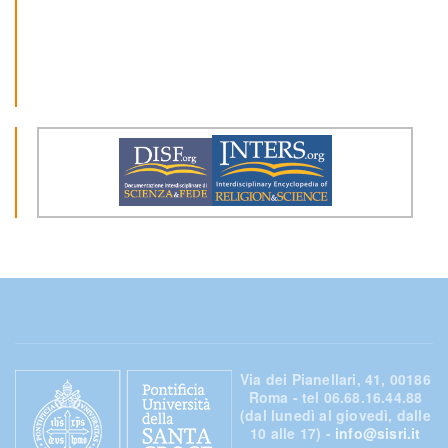
Via dei Pianellari, 41, 00186
Roma - tel 06.68.16.44.88
(dal lunedì al giovedì, dalle
10 alle 17) -
info@sisri.it