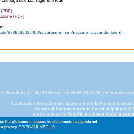
to che lega scienza, ragione e fede.
e (PDF)
duzione (PDF)
to:
t/code/9788883333453/savarese-miriam/nozione-trascendentale-di-
ei Pianellari, 41, 00186 Roma - tel 06.68.16.44.88 (dal lunedì al gi
La Scuola Internazionale Superiore per la Ricerca Interdisci
Centro di Documentazione Interdisciplinare di
eretto presso la
Pontificia Università della San
ettarli esplicitamente, oppure implicitamente navigando nel
SPIEGAMI MEGLIO
la privacy.