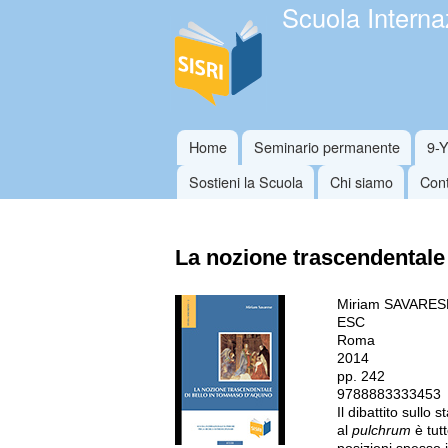
Scuola Internaz
Home
Seminario permanente
9-
Menu principale
Sostieni la Scuola
Chi siamo
Cont
La nozione trascendentale
Miriam SAVARES
ESC
Roma
2014
pp. 242
9788883333453
Il dibattito sull
al
pulchrum
è tutt