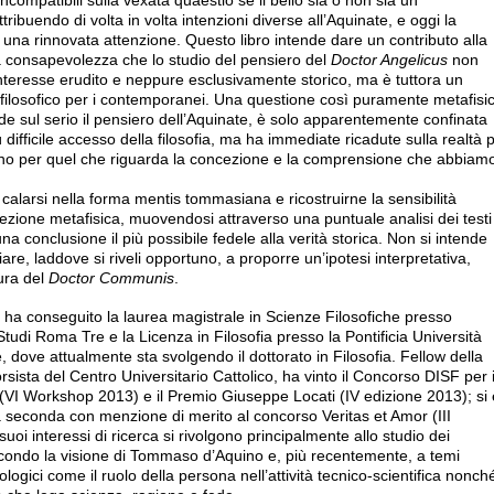
ncompatibili sulla vexata quaestio se il bello sia o non sia un
tribuendo di volta in volta intenzioni diverse all’Aquinate, e oggi la
 una rinnovata attenzione. Questo libro intende dare un contributo alla
a consapevolezza che lo studio del pensiero del
Doctor Angelicus
non
nteresse erudito e neppure esclusivamente storico, ma è tuttora un
filosofico per i contemporanei. Una questione così puramente metafisi
nde sul serio il pensiero dell’Aquinate, è solo apparentemente confinata
 difficile accesso della filosofia, ma ha immediate ricadute sulla realtà 
no per quel che riguarda la concezione e la comprensione che abbiam
 calarsi nella forma mentis tommasiana e ricostruirne la sensibilità
cezione metafisica, muovendosi attraverso una puntuale analisi dei testi
a conclusione il più possibile fedele alla verità storica. Non si intende
re, laddove si riveli opportuno, a proporre un’ipotesi interpretativa,
ura del
Doctor Communis
.
e
ha conseguito la laurea magistrale in Scienze Filosofiche presso
 Studi Roma Tre e la Licenza in Filosofia presso la Pontificia Università
, dove attualmente sta svolgendo il dottorato in Filosofia. Fellow della
sista del Centro Universitario Cattolico, ha vinto il Concorso DISF per i
 (VI Workshop 2013) e il Premio Giuseppe Locati (IV edizione 2013); si
ata seconda con menzione di merito al concorso Veritas et Amor (III
suoi interessi di ricerca si rivolgono principalmente allo studio dei
econdo la visione di Tommaso d’Aquino e, più recentemente, a temi
ologici come il ruolo della persona nell’attività tecnico-scientifica nonch