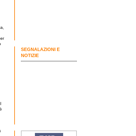
ca,
per
o
SEGNALAZIONI E
NOTIZIE
l
 è
é