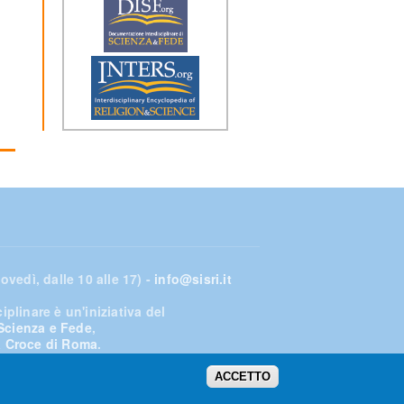
ovedì, dalle 10 alle 17) -
info@sisri.it
plinare è un'iniziativa del
 Scienza e Fede
,
ta Croce di Roma
.
ACCETTO