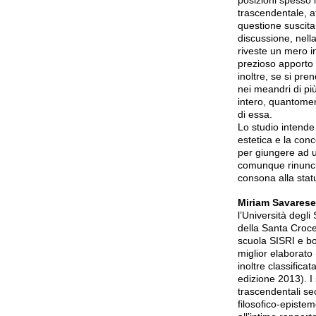
posizioni spesso i
trascendentale, at
questione suscita
discussione, nell
riveste un mero i
prezioso apporto 
inoltre, se si pre
nei meandri di più
intero, quantome
di essa.
Lo studio intende
estetica e la con
per giungere ad un
comunque rinuncia
consona alla stat
Miriam Savares
l’Università degli
della Santa Croce
scuola SISRI e bor
miglior elaborato
inoltre classific
edizione 2013). I 
trascendentali s
filosofico-epistem