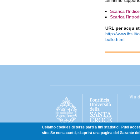
all’intimo rappor
Scarica l'Indic
Scarica l'Intro
URL per acquis
http://www.ibs.i
bello.html
Via d
Usiamo cookies di terze parti a fini statistici. Puoi acc
sito. Se non accetti, si aprirà una pagina del Garante del