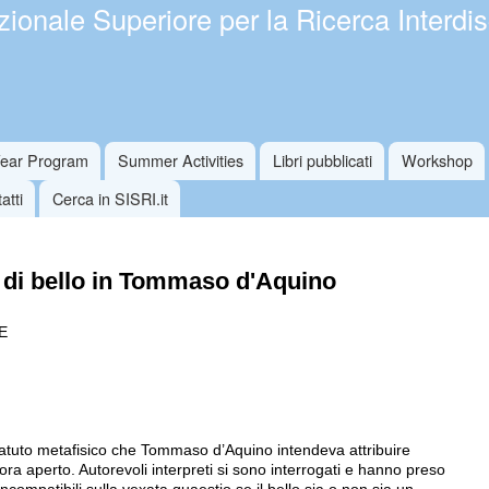
ionale Superiore per la Ricerca Interdis
Salta al
contenuto
principale
Year Program
Summer Activities
Libri pubblicati
Workshop
atti
Cerca in SISRI.it
 di bello in Tommaso d'Aquino
E
o statuto metafisico che Tommaso d’Aquino intendeva attribuire
ora aperto. Autorevoli interpreti si sono interrogati e hanno preso