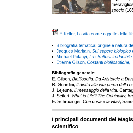
meraviglios
specie
(185
F. Keller, La vita come oggetto della fil
Bibliografia tematica: origine e natura del
Jacques Maritain,
Sul sapere biologico
Michael Polanyi,
La struttura irriducibile
Étienne Gilson,
Costanti biofilosofiche
, 
Bibliografia generale:
E. Gilson,
Biofilosofia. Da Aristotele a Dar
R. Guardini,
Il diritto alla vita prima della 
J. Lejeune,
Il messaggio della vita
, Cantag
J. Seifert,
What is Life? The Originality, Irr
E.
Schrödinger
,
Che cosa è la vita?
, Sans
I principali documenti del Magis
scientifico