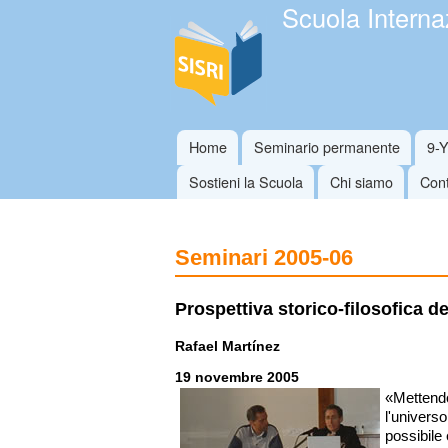
Scuola Internaz
Home
Seminario permanente
9-
Menu principale
Sostieni la Scuola
Chi siamo
Cont
Seminari 2005-06
Prospettiva storico-filosofica de
Rafael Martínez
19 novembre 2005
«Mettendo
l'universo
possibile