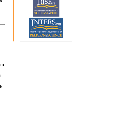
et
i
tra
i
e