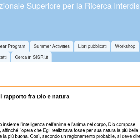
ionale Superiore per la Ricerca Interdis
Salta al
contenuto
principale
Year Program
Summer Activities
Libri pubblicati
Workshop
atti
Cerca in SISRI.it
l rapporto fra Dio e natura
 insieme l'intelligenza nell'anima e l'anima nel corpo, Dio compose
, affinché l'opera che Egli realizzava fosse per sua natura la più bella
 e la più buona. Così, secondo un ragionamento probabile, si deve dir