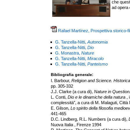
che quest
ad opera 
Rafael Martínez, Prospettiva storico-fil
G. Tanzella-Nitti,
Autonomia
G. Tanzella-Nitti,
Dio
G. Monastra,
Nature
G. Tanzella-Nitti,
Miracolo
G. Tanzella-Nitti,
Panteismo
Bibliografia generale:
I. Barbour,
Religion and Science. Histori
pp. 305-332
J.J. Clarke (a cura di),
Nature in Question
L. Conti,
Dio e le dinamiche della natura
, 
complessità”, a cura di M. Malaguti, Cit
E. Gilson,
Lo spirito della filosofia medioe
441-465
D.C. Lindberg, R.L. Numbers (a cura di),
Nuova Italia , Firenze 1994