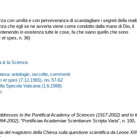
rza con umiltà e con perseveranza di scandagliare i segreti della realt
za che egli se ne avverta viene come condotto dalla mano di Dio, il
ntenendo in esistenza tutte le cose, fa che siano quello che sono
 et spes
, n. 36)
a & la Scienza
hiesa: antologie, raccolte, commenti
m et spes
(7.12.1965), nn. 57-62
della Specola Vaticana (1.6.1988)
o
ddresses to the Pontifical Academy of Sciences (1917-2002) and to t
994-2002)
, “Pontificiae Academiae Scientiarum Scripta Varia”, n. 100,
ia del magistero della Chiesa sulla questione scientifica da Leone XIII