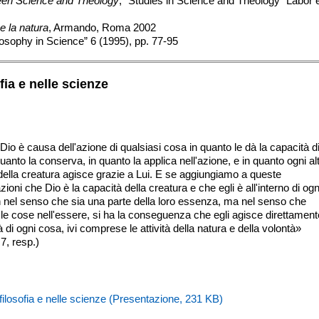
een Science and Theology
, “Studies in Science and Theology” Labor 
e la natura
, Armando, Roma 2002
losophy in Science” 6 (1995), pp. 77-95
fia e nelle scienze
io è causa dell'azione di qualsiasi cosa in quanto le dà la capacità d
quanto la conserva, in quanto la applica nell'azione, e in quanto ogni al
della creatura agisce grazie a Lui. E se aggiungiamo a queste
ioni che Dio è la capacità della creatura e che egli è all'interno di ogn
 nel senso che sia una parte della loro essenza, ma nel senso che
le cose nell'essere, si ha la conseguenza che egli agisce direttament
ità di ogni cosa, ivi comprese le attività della natura e della volontà»
. 7, resp.)
filosofia e nelle scienze (Presentazione, 231 KB)