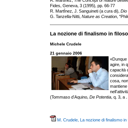
R. Martinez,
The Concept of Nature betw
Fides, Geneva, 3 (1995), pp. 66-77
R. MartÍnez, J. Sanguineti (a cura di),
Dio 
G. Tanzella-Nitti,
Nature as Creation
, “Phi
La nozione di finalismo in filoso
Michele Crudele
21 gennaio 2006
«Dunque D
agire, in 
capacità 
consideraz
cosa, non
mantiene 
nell'attiv
(Tommaso d'Aquino,
De Potentia
, q. 3, a 
M. Crudele, La nozione di finalismo in 