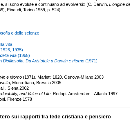
e, si sono evolute e continuano ad evolversi» (C. Darwin,
L'origine de
9), Einaudi, Torino 1959, p. 524)
osofia e delle scienze
la vita
(1926, 1935)
 della vita
(1968)
in
Biofilosofia. Da Aristotele a Darwin e ritorno
(1971)
win e ritorno
(1971), Marietti 1820, Genova-Milano 2003
nascita
, Morcelliana, Brescia 2005
alli, Siena 2002
educibility, and Value of Life
, Rodopi. Amsterdam - Atlanta 1997
oni, Firenze 1978
tero sui rapporti fra fede cristiana e pensiero