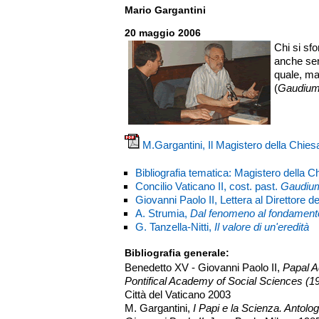
Mario Gargantini
20 maggio 2006
Chi si sfo
anche sen
quale, ma
(
Gaudium
M.Gargantini, Il Magistero della Chies
Bibliografia tematica: Magistero della C
Concilio Vaticano II, cost. past.
Gaudiu
Giovanni Paolo II, Lettera al Direttore 
A. Strumia,
Dal fenomeno al fondament
G. Tanzella-Nitti,
Il valore di un'eredità
Bibliografia generale:
Benedetto XV - Giovanni Paolo II,
Papal A
Pontifical Academy of Social Sciences (1
Città del Vaticano 2003
M. Gargantini,
I Papi e la Scienza. Antolog