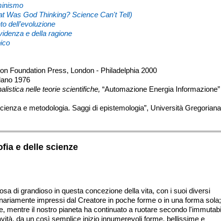
minismo
t Was God Thinking? Science Can't Tell)
to dell’evoluzione
vvidenza e della ragione
pico
ton Foundation Press, London - Philadelphia 2000
lano 1976
alistica nelle teorie scientifiche,
“Automazione Energia Informazione”
Scienza e metodologia. Saggi di epistemologia”, Università Gregoriana
ofia e delle scienze
osa di grandioso in questa concezione della vita, con i suoi diversi
ginariamente impressi dal Creatore in poche forme o in una forma sola;
he, mentre il nostro pianeta ha continuato a ruotare secondo l'immutabi
avità, da un così semplice inizio innumerevoli forme, bellissime e