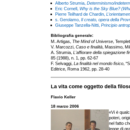
Alberto Strumia,
Determinismo/indeter
Eric Cornell,
Why is the Sky Blue? (Wha
Pierre Teilhard de Chardin,
L’orientamen
s. Gerolamo,
Il creato, opera della Pro
Giuseppe Tanzella-Nitti,
Principio antro
Bibliografia generale:
M. Artigas,
The Mind of Universe
, Temple
V. Marcozzi,
Caso e finalità
, Massimo, Mi
A. Strumia,
L'affiorare della spiegazione fin
85 (1988), n. 1, pp. 62-67
F. Selvaggi,
La finalità nel mondo fisico
, “
Editrice, Roma 1962, pp. 28-40
La vita come oggetto della filos
Flavio Keller
18 marzo 2006
«Vi è qualc
poteri, ori
nel fatto c
legge di gr