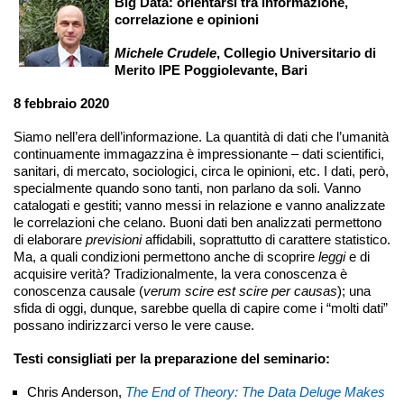
Big Data: orientarsi tra informazione,
correlazione e opinioni
Michele Crudele
, Collegio Universitario di
Merito IPE Poggiolevante, Bari
8 febbraio 2020
Siamo nell’era dell’informazione. La quantità di dati che l’umanità
continuamente immagazzina è impressionante – dati scientifici,
sanitari, di mercato, sociologici, circa le opinioni, etc. I dati, però,
specialmente quando sono tanti, non parlano da soli. Vanno
catalogati e gestiti; vanno messi in relazione e vanno analizzate
le correlazioni che celano. Buoni dati ben analizzati permettono
di elaborare
previsioni
affidabili, soprattutto di carattere statistico.
Ma, a quali condizioni permettono anche di scoprire
leggi
e di
acquisire verità? Tradizionalmente, la vera conoscenza è
conoscenza causale (
verum scire est scire per causas
); una
sfida di oggi, dunque, sarebbe quella di capire come i “molti dati”
possano indirizzarci verso le vere cause.
Testi consigliati per la preparazione del seminario:
Chris Anderson,
The End of Theory: The Data Deluge Makes