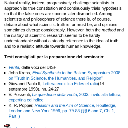
Natural reality, indeed, progressively challenge scientists to
approach its true constitution and continuously trials hypothesis
so that the false ones are soon or later dismantled. Among
scientists and philosophers of science there is, of course,
debate about what scientific truth is, or must be, and opinions
sometimes diverge considerably. However, both the
method
and
the
history
of scientific research seems to be hardly
understandable without a steady reference to the ideal of truth
and to a realistic attitude towards human knowledge.
Testi consigliati per la preparazione del seminario:
Verità
, dalle voci del DISF
J
ohn Krebs,
Final Synthesis
to the Balzan Symposium 2008
on "Truth in Science, the Humanities, and Religion"
Giovanni Paolo II,
Lettera enciclica Fides et ratio
(14
settembre 1998), nn. 24-27
V. Possenti,
La questione della verità
, 2003: invito alla lettura,
copertina ed indice
K. R. Popper,
Realism and the Aim of Science
, Routledge,
London and New York 1996, pp. 79-88 (§§ 6 and 7, Ch. 1,
Part I)