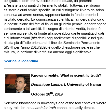
del giudizio sempre rivedibile e contestuale, da preferire
all'esistenza di punti di riferimento stabili. Tuttavia, sembrano
esistere alcuni ambiti specifici in cui distinguere il vero dal falso
continua ad avere senso, rappresentando in fondo proprio il
risultato cercato. La conoscenza scientifica, la ricerca storica o
la ricostruzione dei fatti ai fini di un giudizio penale, appartengono
certamente a tali ambiti. Il bisogno di criteri di verità, inoltre, è
sempre più sentito di fronte alla sovrabbondante quantità di dati
e di informazioni (
big data
) oggi facilmente disponibili e nei quali
risulta più difficile orientarsi. Il fine del Seminario Permanente
SISRI per l'anno 2019/2020 è quello di esplorare se, e in che
misura, la nozione di verità sia ancora oggi significativa.
Scarica la locandina
Knowing reality: What is scientific truth?
Dominique Lambert
, University of Namur
th
October 26
, 2019
Scientific knowledge is nowadays one of the few contexts where
a key role for the
search for truth
cannot be easily denied.