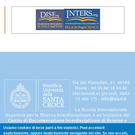
Via dei Pianellari, 41, 00186
Roma - tel 06.68.16.44.88
(dal lunedì al giovedì, dalle
10 alle 17) -
info@sisri.it
La Scuola Internazionale
Superiore per la Ricerca Interdisciplinare è un'iniziativa del
Centro di Documentazione Interdisciplinare di Scienza e
Fede
,
Usiamo cookies di terze parti a fini statistici. Puoi accettarli
eretto presso la
Pontificia Università della Santa Croce di
esplicitamente, oppure implicitamente navigando nel sito. Se non accetti,